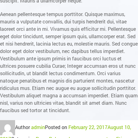
suscipit. Mauris a ullamcorper neque.
Aenean pellentesque tempus porttitor. Quisque maximus,
mauris a vulputate convallis, dui turpis hendrerit dui, vitae
laoreet orci ante in mi. Vivamus quis efficitur mi. Pellentesque
eget dolor tincidunt, semper ipsum quis, ullamcorper erat. Sed
et nisi hendrerit, lacinia lectus eu, molestie mauris. Sed congue
dolor eget dolor vestibulum, nec dapibus tellus imperdiet.
Vestibulum ante ipsum primis in faucibus orci luctus et
ultrices posuere cubilia Curae; Integer accumsan eros ut nunc
sollicitudin, ut blandit lectus condimentum. Orci varius
natoque penatibus et magnis dis parturient montes, nascetur
ridiculus mus. Etiam nec augue eu augue sollicitudin porttitor.
Vestibulum aliquet magna a accumsan imperdiet. Etiam quam
nisl, varius non ultricies vitae, blandit sit amet diam. Nunc
faucibus sed tortor at tincidunt.
Author
admin
Posted on
February 22, 2017
August 10,