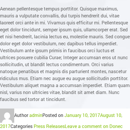
Aenean pellentesque tempus porttitor. Quisque maximus,
mauris a vulputate convallis, dui turpis hendrerit dui, vitae
laoreet orci ante in mi. Vivamus quis efficitur mi. Pellentesque
eget dolor tincidunt, semper ipsum quis, ullamcorper erat. Sed
et nisi hendrerit, lacinia lectus eu, molestie mauris. Sed congue
dolor eget dolor vestibulum, nec dapibus tellus imperdiet.
Vestibulum ante ipsum primis in faucibus orci luctus et
ultrices posuere cubilia Curae; Integer accumsan eros ut nunc
sollicitudin, ut blandit lectus condimentum. Orci varius
natoque penatibus et magnis dis parturient montes, nascetur
ridiculus mus. Etiam nec augue eu augue sollicitudin porttitor.
Vestibulum aliquet magna a accumsan imperdiet. Etiam quam
nisl, varius non ultricies vitae, blandit sit amet diam. Nunc
faucibus sed tortor at tincidunt.
Author
admin
Posted on
January 10, 2017
August 10,
2017
Categories
Press Releases
Leave a comment
on Donec