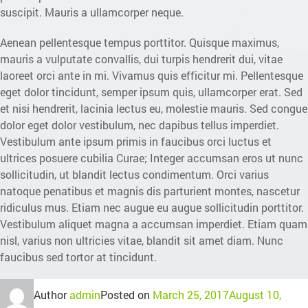
suscipit. Mauris a ullamcorper neque.
Aenean pellentesque tempus porttitor. Quisque maximus,
mauris a vulputate convallis, dui turpis hendrerit dui, vitae
laoreet orci ante in mi. Vivamus quis efficitur mi. Pellentesque
eget dolor tincidunt, semper ipsum quis, ullamcorper erat. Sed
et nisi hendrerit, lacinia lectus eu, molestie mauris. Sed congue
dolor eget dolor vestibulum, nec dapibus tellus imperdiet.
Vestibulum ante ipsum primis in faucibus orci luctus et
ultrices posuere cubilia Curae; Integer accumsan eros ut nunc
sollicitudin, ut blandit lectus condimentum. Orci varius
natoque penatibus et magnis dis parturient montes, nascetur
ridiculus mus. Etiam nec augue eu augue sollicitudin porttitor.
Vestibulum aliquet magna a accumsan imperdiet. Etiam quam
nisl, varius non ultricies vitae, blandit sit amet diam. Nunc
faucibus sed tortor at tincidunt.
Author
admin
Posted on
March 25, 2017
August 10,